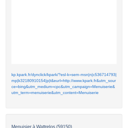
kp.kpark.fr/dynclick/kpark/?esl-k=sem-msn|n|c536714793|
mp|k32180910154|p|t&eurl=http://www.kpark.fr&utm_sour
ce=bing&utm_medium=cpc&utm_campaign=Menuiserie&
utm_term=menuiserie&utm_content=Menuiserie
Menuisier à Wattrelos (59150)